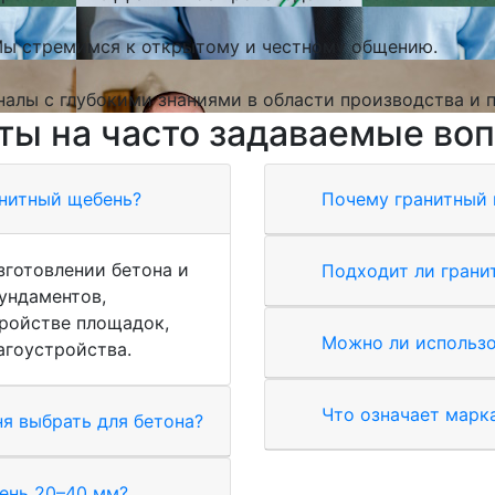
 Мы стремимся к открытому и честному общению.
алы с глубокими знаниями в области производства и п
ты на часто задаваемые во
анитный щебень?
Почему гранитный 
зготовлении бетона и
Подходит ли грани
ундаментов,
тройстве площадок,
Можно ли использо
агоустройства.
Что означает марк
я выбрать для бетона?
ень 20–40 мм?