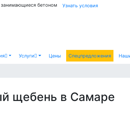
и занимающиеся бетоном
Узнать условия
ия
Услуги
Цены
Спецпредложения
Наши
ый щебень в Самаре