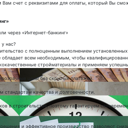
Вам счет с реквизитами для оплаты, который Вы смож
инг»
или через «Интернет-банкинг»
 у нас?
ительство с полноценным выполнением установленных
 обладает всем необходимым, чтобы квалифицированн
кокачественные стройматериалы и применяем успешны
прозрачные цены без скрытых платежей.
м стандартам качества и долговечности.
в в строительстве, поэтому гарантируем своевременн
решения и эффективное производство позволяют сниз