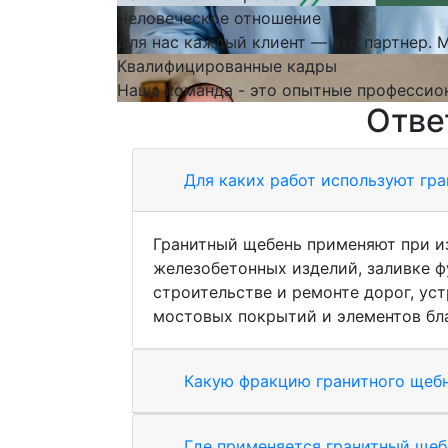
Человеческое отношение
Для нас каждый клиент — это партнер.
Квалифицированные кадры
Наша команда - это опытные профессион
Отве
Для каких работ используют гр
Гранитный щебень применяют при и
железобетонных изделий, заливке ф
строительстве и ремонте дорог, ус
мостовых покрытий и элементов бл
Какую фракцию гранитного щебн
Где применяется гранитный щеб