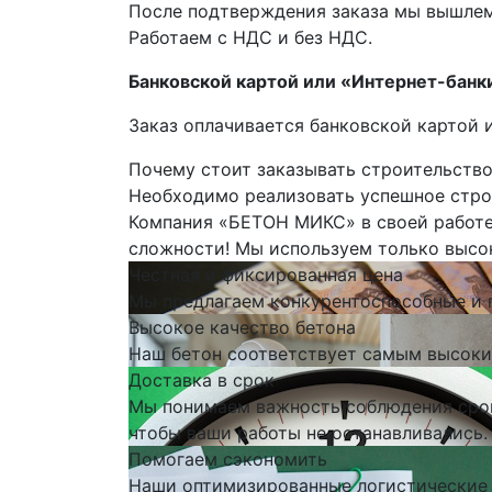
После подтверждения заказа мы вышлем 
Работаем с НДС и без НДС.
Банковской картой или «Интернет-банк
Заказ оплачивается банковской картой 
Почему стоит заказывать строительство
Необходимо реализовать успешное стро
Компания «БЕТОН МИКС» в своей работе
сложности! Мы используем только высо
Честная и фиксированная цена
Мы предлагаем конкурентоспособные и 
Высокое качество бетона
Наш бетон соответствует самым высоки
Доставка в срок
Мы понимаем важность соблюдения сроко
чтобы ваши работы не останавливались.
Помогаем сэкономить
Наши оптимизированные логистические 